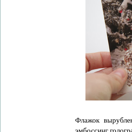
Флажок вырубле
эмбоссинг гологр