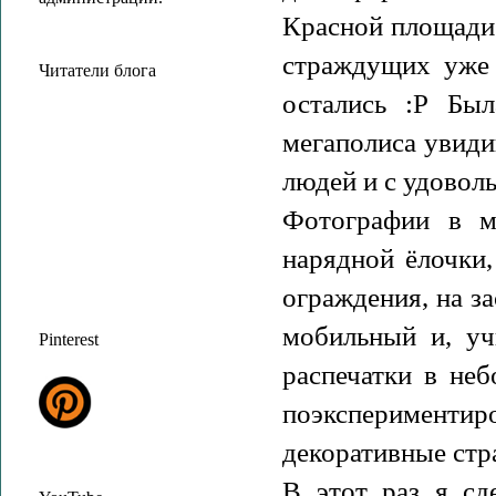
Красной площади 
страждущих уже 
Читатели блога
остались :Р Был
мегаполиса увид
людей и с удовол
Фотографии в м
нарядной ёлочки,
ограждения, на з
мобильный и, уч
Pinterest
распечатки в не
поэксперимент
декоративные стр
В этот раз я сд