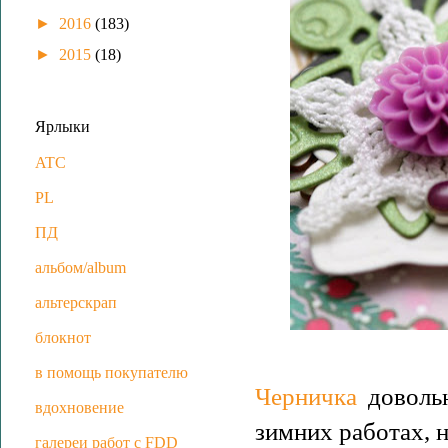
►
2016
(183)
►
2015
(18)
Ярлыки
ATC
PL
ПД
альбом/album
альтерскрап
блокнот
в помощь покупателю
Черничка
довольн
вдохновение
зимних работах, н
галереи работ с FDD