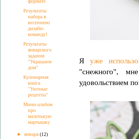
формате
Результаты
набора в
весеннюю
дизайн-
команду!
Результаты
январского
задания
Я
уже использо
"Украшаем
дом"
"снежного", мн
Кулинарная
удовольствием по
книга
"Уютные
рецепты"
Мини-альбом
про
маленькую
мартышку
►
января
(12)