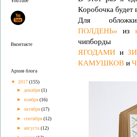
YouTube
Коробочка будет в
Для облож
ПОЛДЕНЬ»
из
чипборд
Вконтакте
ЯГОДАМИ
и
З
КАМУШКОВ
и
Ч
Архив блога
▼
2017
(155)
►
декабря
(1)
►
ноября
(16)
►
октября
(17)
►
сентября
(12)
►
августа
(12)