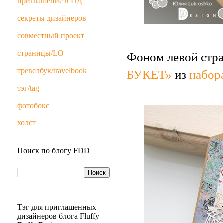
приглашение в ПД
секреты дизайнеров
совместный проект
страницы/LO
Фоном левой стра
тревелбук/travelbook
БУКЕТ»
из
набор
тэг/tag
фотобокс
холст
Поиск по блогу FDD
Тэг для приглашенных
дизайнеров блога Fluffy