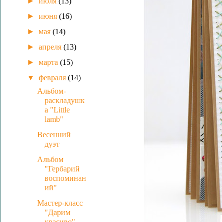
►
июля
(13)
►
июня
(16)
►
мая
(14)
►
апреля
(13)
►
марта
(15)
▼
февраля
(14)
Альбом-
раскладушк
а "Little
lamb"
Весенний
дуэт
Альбом
"Гербарий
воспоминан
ий"
Мастер-класс
"Дарим
красиво"